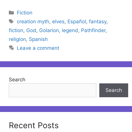
Categories
Fiction
Tags
creation myth
,
elves
,
Español
,
fantasy
,
fiction
,
God
,
Golarion
,
legend
,
Pathfinder
,
religion
,
Spanish
Leave a comment
Search
Search
Recent Posts