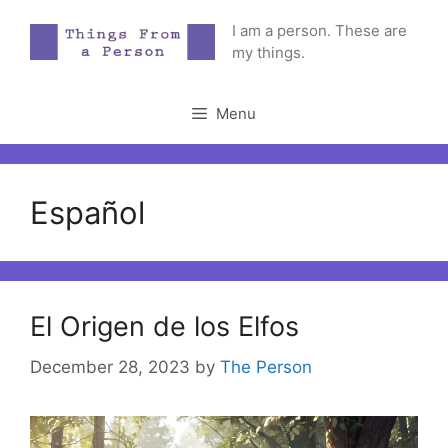
Skip
I am a person. These are
to
my things.
content
Menu
Español
El Origen de los Elfos
December 28, 2023
by
The Person