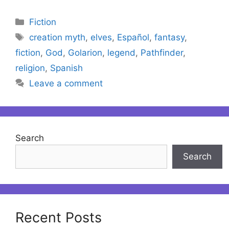
Categories
Fiction
Tags
creation myth
,
elves
,
Español
,
fantasy
,
fiction
,
God
,
Golarion
,
legend
,
Pathfinder
,
religion
,
Spanish
Leave a comment
Search
Search
Recent Posts